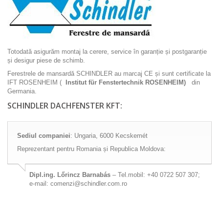
Totodată asigurăm montaj la cerere, service în garanție și postgaranție
și desigur piese de schimb.
Ferestrele de mansardă SCHINDLER au marcaj CE și sunt certificate la
IFT ROSENHEIM (
Institut für Fenstertechnik ROSENHEIM)
din
Germania.
SCHINDLER DACHFENSTER KFT:
Sediul companiei
: Ungaria, 6000 Kecskemét
Reprezentant pentru Romania și Republica Moldova:
Dipl.ing. Lőrincz Barnabás
– Tel.mobil: +40 0722 507 307;
e-mail:
comenzi@schindler.com.ro