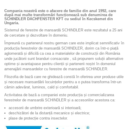
Compania noastră este o afacere de familie din anul 1992, care
după mai multe transformări funcționează sub denumirea de
SCHINDLER DACHFENSTER KFT cu sediul în Kecskemet din
Ungaria.
Sistemul de ferestre de mansardă SCHINDLER este rezultatul a 25 ani
de cercetare și dezvoltare în domeniu.
Împreună cu partenerul nostru german care este implicat semnificativ în
producția ferestrelor de mansardă SCHINDLER, dorim ca într-o piață
aglomerată și dificilă ca cea a materialelor de construcții din România
unde jucătorii sunt branduri consacrate , să propunem soluții alternative
optime și avantajoase pentru clienții și partenerii noștri în domeniul
amenajării mansardelor cu ferestre de mansardă SCHINDLER.
Filozofia de bază care ne ghidează constă în oferirea unor produse utile
și necesare mansardării locuințelor pentru a o putea transforma într-un
cămin adevărat, luminos, cald și comfortabil.
Activitatea de bază a companiei este producția și comercializarea
ferestrelor de mansardă SCHINDLER și a accesoriilor acestora ca:
accesorii de umbrire exterioară si interioară;
deschizători de la distanță mecanice și electrice;
plase de protecție contra insectelor.